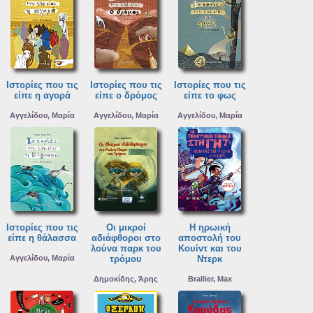
Ιστορίες που τις
Ιστορίες που τις
Ιστορίες που τις
είπε η αγορά
είπε ο δρόμος
είπε το φως
Αγγελίδου, Μαρία
Αγγελίδου, Μαρία
Αγγελίδου, Μαρία
Ιστορίες που τις
Οι μικροί
Η ηρωική
είπε η θάλασσα
αδιάφθοροι στο
αποστολή του
λούνα παρκ του
Κουίντ και του
Αγγελίδου, Μαρία
τρόμου
Ντερκ
Δημοκίδης, Άρης
Brallier, Max