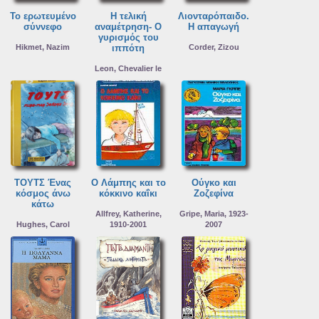
Το ερωτευμένο
Η τελική
Λιονταρόπαιδο.
σύννεφο
αναμέτρηση- Ο
Η απαγωγή
γυρισμός του
Hikmet, Nazim
ιππότη
Corder, Zizou
Leon, Chevalier le
ΤΟΥΤΣ Ένας
Ο Λάμπης και το
Ούγκο και
κόσμος άνω
κόκκινο καΐκι
Ζοζεφίνα
κάτω
Allfrey, Katherine,
Gripe, Maria, 1923-
Hughes, Carol
1910-2001
2007