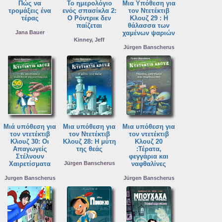
Πώς να
Το ημερολόγιο
Μια Υπόθεση για
τρομάξεις ένα
ενός σπασίκλα 2:
τον Ντετέκτιβ
τέρας
Ο Ρόντρικ δεν
Κλουζ 29 : Η
παίζεται
θάλασσα των
Jana Bauer
χαμένων ψαριών
Kinney, Jeff
Jürgen Banscherus
Μιά υπόθεση για
Μια υπόθεση για
Μια υπόθεση για
τον ντετέκτιβ
τον Ντετέκτιβ
τον ντετέκτιβ
Κλουζ 30: Οι
Κλουζ 28: Η μύτη
Κλουζ 20
Απαγωγείς
της θεάς
:Τέρατα,
Στέλνουν
φεγγάρια και
Χαιρετίσματα
Jürgen Banscherus
ναφθαλίνες
Jurgen Banscherus
Jürgen Banscherus