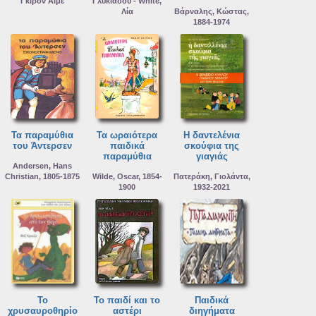
Γκιρον Αιμε
Γλυκιάδου - White,
Λία
Βάρναλης, Κώστας,
1884-1974
Τα παραμύθια
Τα ωραιότερα
Η δαντελένια
του Άντερσεν
παιδικά
σκούφια της
παραμύθια
γιαγιάς
Andersen, Hans
Christian, 1805-1875
Wilde, Oscar, 1854-
Πατεράκη, Γιολάντα,
1900
1932-2021
Το
Το παιδί και το
Παιδικά
χρυσαυροθηρίο
αστέρι
διηγήματα