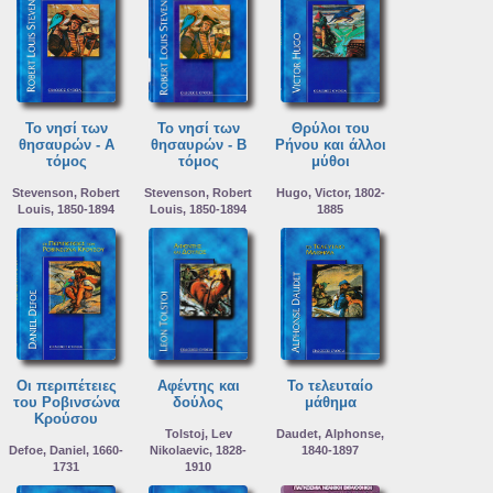
Το νησί των
Το νησί των
Θρύλοι του
θησαυρών - Α
θησαυρών - Β
Ρήνου και άλλοι
τόμος
τόμος
μύθοι
Stevenson, Robert
Stevenson, Robert
Hugo, Victor, 1802-
Louis, 1850-1894
Louis, 1850-1894
1885
Οι περιπέτειες
Αφέντης και
Το τελευταίο
του Ροβινσώνα
δούλος
μάθημα
Κρούσου
Tolstoj, Lev
Daudet, Alphonse,
Defoe, Daniel, 1660-
Nikolaevic, 1828-
1840-1897
1731
1910