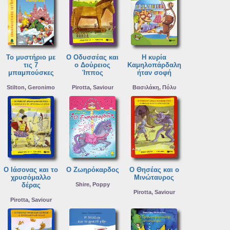
Το μυστήριο με
Ο Οδυσσέας και
Η κυρία
τις 7
ο Δούρειος
Καμηλοπάρδαλη
μπαμπούσκες
Ίππος
ήταν σοφή
Stilton, Geronimo
Pirotta, Saviour
Βασιλάκη, Πόλυ
Ο Ιάσονας και το
Ο Ζωηρόκαρδος
Ο Θησέας και ο
χρυσόμαλλο
Μινώταυρος
δέρας
Shire, Poppy
Pirotta, Saviour
Pirotta, Saviour