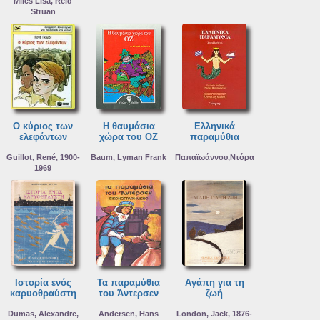
Miles Lisa, Reid
Struan
Ο κύριος των
Η θαυμάσια
Ελληνικά
ελεφάντων
χώρα του ΟΖ
παραμύθια
Guillot, René, 1900-
Baum, Lyman Frank
Παπαϊωάννου,Ντόρα
1969
Ιστορία ενός
Τα παραμύθια
Αγάπη για τη
καρυοθραύστη
του Άντερσεν
ζωή
Dumas, Alexandre,
Andersen, Hans
London, Jack, 1876-