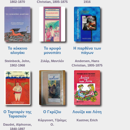
1802-1870
Christian, 1805-1875
1916
Το κόκκινο
Το κρυφό
Η παρθένα των
αλογάκι
μονοπάτι
πάγων
Steinbeck, John,
Ζιλάρ, Μαντλέν
Andersen, Hans
1902-1968
Christian, 1805-1875
Ο Ταρταρέν της
Ο Γκρίζλυ
Λουίζα και Λότη
Ταρασκόν
Κάργουντ, Τζαίημς
Kastner, Erich
Daudet, Alphonse,
Ο.
1840-1897