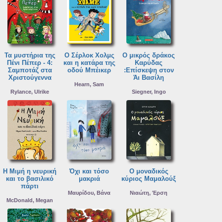
Τα μυστήρια της
Ο Σέρλοκ Χολμς
Ο μικρός δράκος
Πένι Πέπερ - 4:
και η κατάρα της
Καρύδας
Σαμποτάζ στα
οδού Μπέικερ
:Επίσκεψη στον
Χριστούγεννα
Άι Βασίλη
Hearn, Sam
Rylance, Ulrike
Siegner, Ingo
Η Μιμή η νευρική
Όχι και τόσο
Ο μοναδικός
και το βασιλικό
μακριά
κύριος Μαμαλούξ
πάρτι
Μαυρίδου, Βάνα
Νιαώτη, Έρση
McDonald, Megan