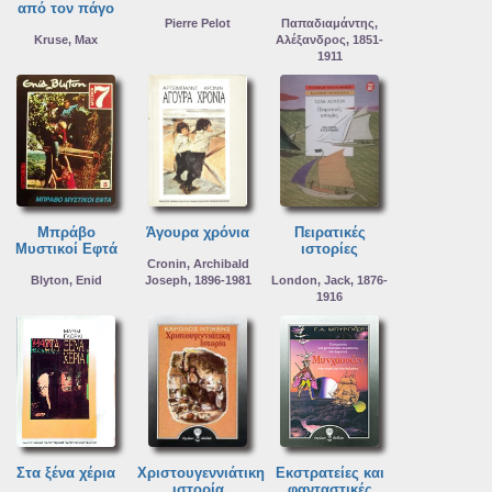
από τον πάγο
Pierre Pelot
Παπαδιαμάντης,
Kruse, Max
Αλέξανδρος, 1851-
1911
Μπράβο
Άγουρα χρόνια
Πειρατικές
Μυστικοί Εφτά
ιστορίες
Cronin, Archibald
Blyton, Enid
Joseph, 1896-1981
London, Jack, 1876-
1916
Στα ξένα χέρια
Χριστουγεννιάτικη
Εκστρατείες και
ιστορία
φανταστικές