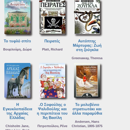
Το τυφλό σπίτι
Πειρατές
Αυτόπτης
Μάρτυρας: Ζωή
Βουρλούμη, Δώρα
Platt, Richard
στη ζούγκλα
Greenaway, Theresa
Η
.Ο Σοφούλης ο
Το μολυβένιο
Εγκυκλοπαίδεια
Ψαλιδούλης και
στρατιωτάκι και
της Αρχαίας
η περιπέτεια του
άλλα παραμύθια
Ελλάδας
Άη Βασίλη
Andersen, Hans
Chisholm Jane,
Πετροπούλου, Ρένα
Christian, 1805-1875