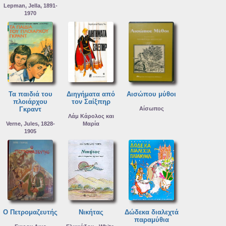
Lepman, Jella, 1891-
1970
Τα παιδιά του
Διηγήματα από
Αισώπου μύθοι
πλοιάρχου
τον Σαίξπηρ
Γκραντ
Αίσωπος
Λάμ Κάρολος και
Verne, Jules, 1828-
Μαρία
1905
Ο Πετρομαζευτής
Νικήτας
Δώδεκα διαλεχτά
παραμύθια