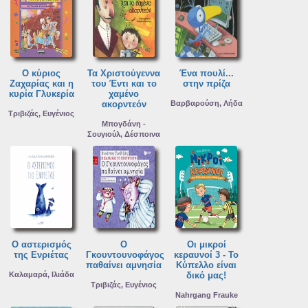
Ο κύριος
Τα Χριστούγεννα
Ένα πουλί...
Ζαχαρίας και η
του Έντι και το
στην πρίζα
κυρία Γλυκερία
χαμένο
ακορντεόν
Βαρβαρούση, Λήδα
Τριβιζάς, Ευγένιος
Μπογδάνη -
Σουγιούλ, Δέσποινα
Ο αστερισμός
Ο
Οι μικροί
της Ενριέτας
Γκουντουνοφάγος
κεραυνοί 3 - Το
παθαίνει αμνησία
Κύπελλο είναι
Καλαμαρά, Ιλιάδα
δικό μας!
Τριβιζάς, Ευγένιος
Nahrgang Frauke