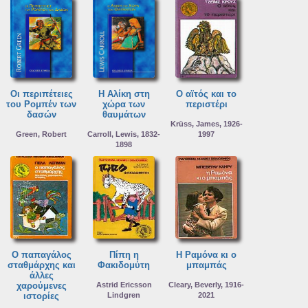
Οι περιπέτειες
Η Αλίκη στη
Ο αϊτός και το
του Ρομπέν των
χώρα των
περιστέρι
δασών
θαυμάτων
Krüss, James, 1926-
Green, Robert
Carroll, Lewis, 1832-
1997
1898
Ο παπαγάλος
Πίπη η
Η Ραμόνα κι ο
σταθμάρχης και
Φακιδομύτη
μπαμπάς
άλλες
χαρούμενες
Astrid Ericsson
Cleary, Beverly, 1916-
ιστορίες
Lindgren
2021