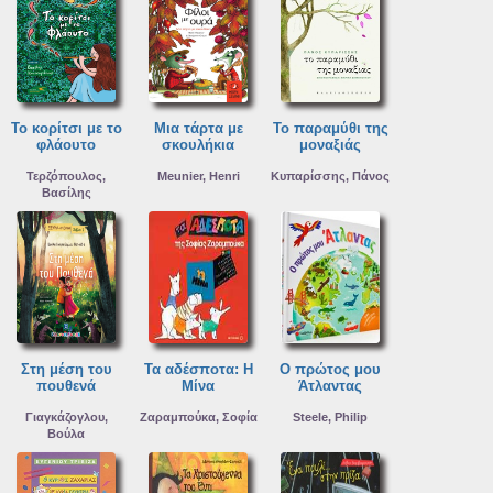
Το κορίτσι με το
Μια τάρτα με
Το παραμύθι της
φλάουτο
σκουλήκια
μοναξιάς
Τερζόπουλος,
Meunier, Henri
Κυπαρίσσης, Πάνος
Βασίλης
Στη μέση του
Τα αδέσποτα: Η
Ο πρώτος μου
πουθενά
Μίνα
Άτλαντας
Γιαγκάζογλου,
Ζαραμπούκα, Σοφία
Steele, Philip
Βούλα