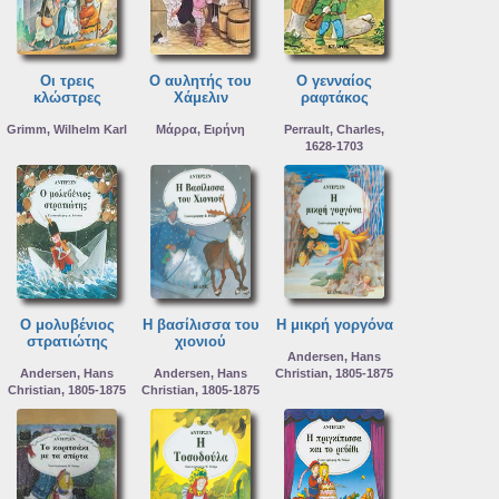
Οι τρεις
Ο αυλητής του
Ο γενναίος
κλώστρες
Χάμελιν
ραφτάκος
Grimm, Wilhelm Karl
Μάρρα, Ειρήνη
Perrault, Charles,
1628-1703
Ο μολυβένιος
Η βασίλισσα του
Η μικρή γοργόνα
στρατιώτης
χιονιού
Andersen, Hans
Andersen, Hans
Andersen, Hans
Christian, 1805-1875
Christian, 1805-1875
Christian, 1805-1875