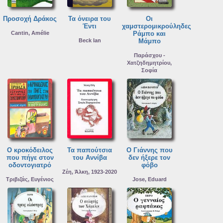
Προσοχή Δράκος
Τα όνειρα του
Οι
Έντι
χαμστερομικρούληδες
Cantin, Amélie
Ράμπο και
Beck Ian
Μάμπο
Παράσχου -
Χατζηδημητρίου,
Σοφία
Ο κροκόδειλος
Τα παπούτσια
Ο Γιάννης που
που πήγε στον
του Αννίβα
δεν ήξερε τον
οδοντογιατρό
φόβο
Ζέη, Άλκη, 1923-2020
Τριβιζάς, Ευγένιος
Jose, Eduard