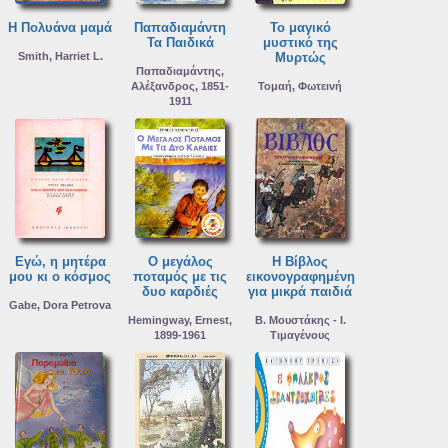
Η Πολυάνα μαμά
Παπαδιαμάντη
Το μαγικό
Τα Παιδικά
μυστικό της
Smith, Harriet L.
Μυρτώς
Παπαδιαμάντης,
Αλέξανδρος, 1851-
Τομαή, Φωτεινή
1911
Εγώ, η μητέρα
Ο μεγάλος
Η Βίβλος
μου κι ο κόσμος
ποταμός με τις
εικονογραφημένη
δυο καρδιές
για μικρά παιδιά
Gabe, Dora Petrova
Hemingway, Ernest,
Β. Μουστάκης - Ι.
1899-1961
Τιμαγένους