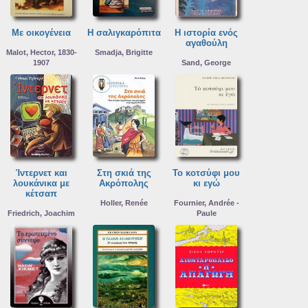
Με οικογένεια
Η σαλιγκαρόπιτα
Η ιστορία ενός
αγαθούλη
Malot, Hector, 1830-
Smadja, Brigitte
1907
Sand, George
Ίντερνετ και
Στη σκιά της
Το κοτσύφι μου
λουκάνικα με
Ακρόπολης
κι εγώ
κέτσαπ
Holler, Renée
Fournier, Andrée -
Friedrich, Joachim
Paule