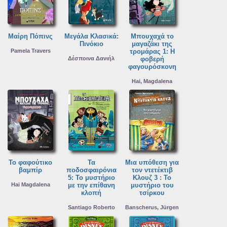
Μαίρη Πόπινς
Μεγάλα Κλασικά:
Μπουχαχά το
Πινόκιο
μαγαζάκι της
Pamela Travers
τρομάρας 1: Η
Δέσποινα Δανιήλ
φοβερή
φαγουρόσκονη
Hai, Magdalena
Το φαφούτικο
Τα
Μια υπόθεση για
βαμπίρ
ποδοσφαιρόνια
τον ντετέκτιβ
5: Το μυστήριο
Κλουζ 3 : Το
Hai Magdalena
με την επίθανη
μυστήριο του
κλοπή
τσίρκου
Santiago Roberto
Banscherus, Jürgen