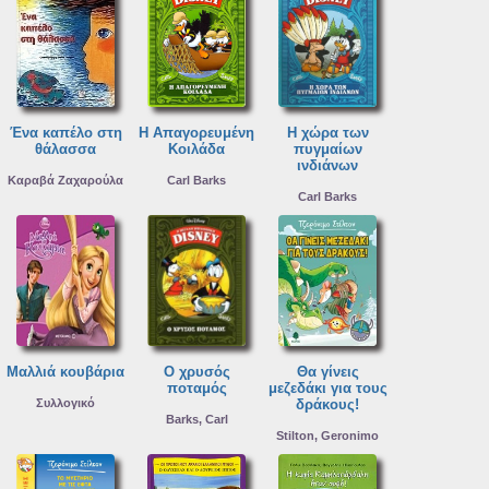
Ένα καπέλο στη
Η Απαγορευμένη
Η χώρα των
θάλασσα
Κοιλάδα
πυγμαίων
ινδιάνων
Καραβά Ζαχαρούλα
Carl Barks
Carl Barks
Μαλλιά κουβάρια
Ο χρυσός
Θα γίνεις
ποταμός
μεζεδάκι για τους
Συλλογικό
δράκους!
Barks, Carl
Stilton, Geronimo