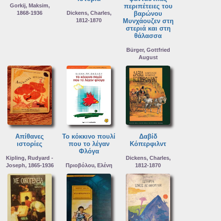
Gorkij, Maksim,
περιπέτειες του
1868-1936
Dickens, Charles,
βαρώνου
1812-1870
Μυνχάουζεν στη
στεριά και στη
θάλασσα
Bürger, Gottfried
August
Απίθανες
Το κόκκινο πουλί
Δαβίδ
ιστορίες
που το λέγαν
Κόπερφιλντ
Φλόγα
Kipling, Rudyard -
Dickens, Charles,
Joseph, 1865-1936
Πριοβόλου, Ελένη
1812-1870