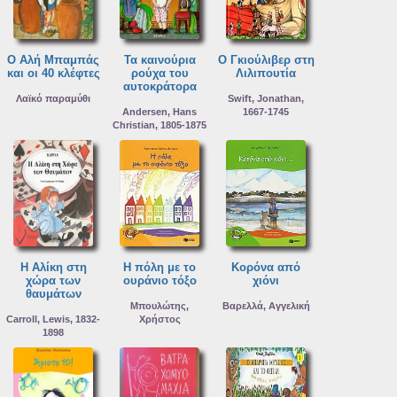
Ο Αλή Μπαμπάς
Τα καινούρια
Ο Γκιούλιβερ στη
και οι 40 κλέφτες
ρούχα του
Λιλιπουτία
αυτοκράτορα
Λαϊκό παραμύθι
Swift, Jonathan,
Andersen, Hans
1667-1745
Christian, 1805-1875
Η Αλίκη στη
Η πόλη με το
Κορόνα από
χώρα των
ουράνιο τόξο
χιόνι
θαυμάτων
Μπουλώτης,
Βαρελλά, Αγγελική
Carroll, Lewis, 1832-
Χρήστος
1898