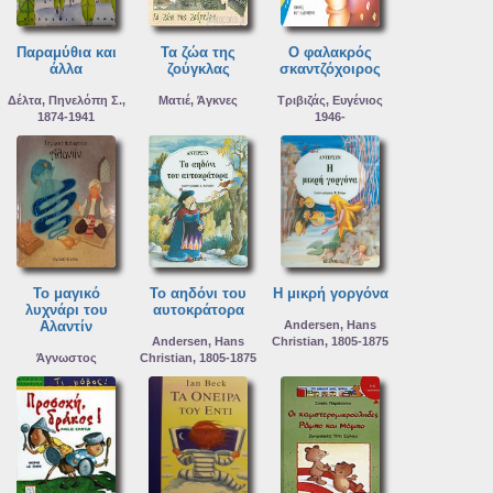
Παραμύθια και
Τα ζώα της
Ο φαλακρός
άλλα
ζούγκλας
σκαντζόχοιρος
Δέλτα, Πηνελόπη Σ.,
Ματιέ, Άγκνες
Τριβιζάς, Ευγένιος
1874-1941
1946-
Το μαγικό
Το αηδόνι του
Η μικρή γοργόνα
λυχνάρι του
αυτοκράτορα
Αλαντίν
Andersen, Hans
Andersen, Hans
Christian, 1805-1875
Άγνωστος
Christian, 1805-1875