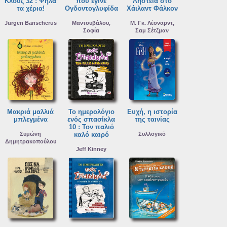
Κλουζ 32 : Ψηλά
που έγινε
Ληστεία στο
τα χέρια!
Ογδοντογλυφίδα
Χάιλαντ Φάλκον
Jurgen Banscherus
Μαντουβάλου,
Μ. Γκ. Λέοναρντ,
Σοφία
Σαμ Σέτζμαν
Μακριά μαλλιά
Το ημερολόγιο
Ευχή, η ιστορία
μπλεγμένα
ενός σπασίκλα
της ταινίας
10 : Τον παλιό
Συμώνη
καλό καιρό
Συλλογικό
Δημητρακοπούλου
Jeff Kinney