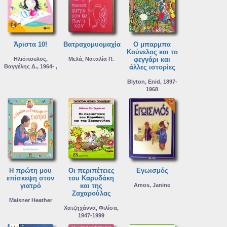
Άριστα 10!
Βατραχομυομαχία
Ο μπαρμπα
Κούνελος και το
Ηλιόπουλος,
Μελά, Ναταλία Π.
φεγγάρι και
Βαγγέλης Δ., 1964- ,
άλλες ιστορίες
Blyton, Enid, 1897-
1968
Η πρώτη μου
Οι περιπέτειες
Εγωισμός
επίσκεψη στον
του Καρυδάκη
γιατρό
και της
Amos, Janine
Ζαχαρούλας
Maisner Heather
Χατζηχάννα, Φιλίσα,
1947-1999