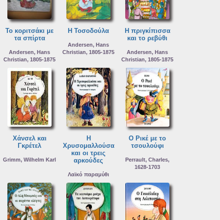
Το κοριτσάκι με
Η Τοσοδούλα
Η πριγκίπισσα
τα σπίρτα
και το ρεβύθι
Andersen, Hans
Andersen, Hans
Christian, 1805-1875
Andersen, Hans
Christian, 1805-1875
Christian, 1805-1875
Χάνσελ και
Η
Ο Ρικέ με το
Γκρέτελ
Χρυσομαλλούσα
τσουλούφι
και οι τρεις
Grimm, Wilhelm Karl
αρκούδες
Perrault, Charles,
1628-1703
Λαϊκό παραμύθι