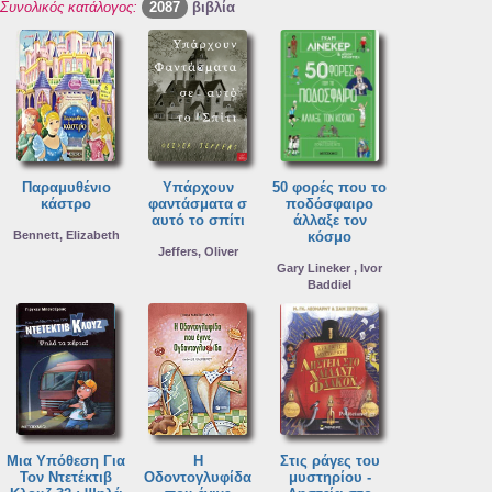
Συνολικός κατάλογος:
2087
βιβλία
Παραμυθένιο
Υπάρχουν
50 φορές που το
κάστρο
φαντάσματα σ
ποδόσφαιρο
αυτό το σπίτι
άλλαξε τον
Bennett, Elizabeth
κόσμο
Jeffers, Oliver
Gary Lineker , Ivor
Baddiel
Μια Υπόθεση Για
Η
Στις ράγες του
Τον Ντετέκτιβ
Οδοντογλυφίδα
μυστηρίου -