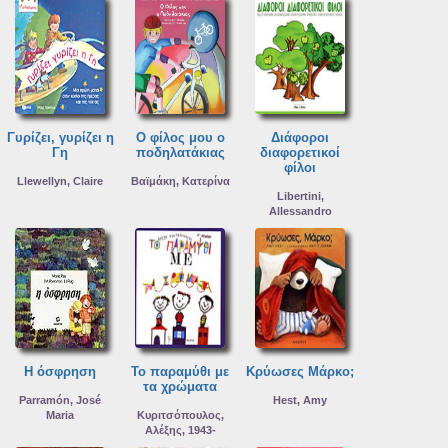
Γυρίζει, γυρίζει η
Ο φίλος μου ο
Διάφοροι
Γη
ποδηλατάκιας
διαφορετικοί
φίλοι
Llewellyn, Claire
Βαϊμάκη, Κατερίνα
Libertini,
Allessandro
Η όσφρηση
Το παραμύθι με
Κρύωσες Μάρκο;
τα χρώματα
Parramón, José
Hest, Amy
Maria
Κυριτσόπουλος,
Αλέξης, 1943-