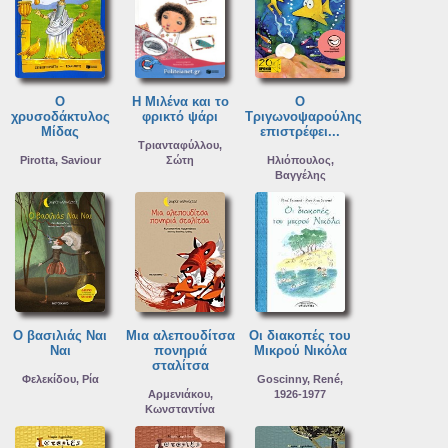
Ο
Η Μιλένα και το
Ο
χρυσοδάκτυλος
φρικτό ψάρι
Τριγωνοψαρούλης
Μίδας
επιστρέφει...
Τριανταφύλλου,
Pirotta, Saviour
Σώτη
Ηλιόπουλος,
Βαγγέλης
Ο βασιλιάς Ναι
Μια αλεπουδίτσα
Οι διακοπές του
Ναι
πονηριά
Μικρού Νικόλα
σταλίτσα
Φελεκίδου, Ρία
Goscinny, René,
Αρμενιάκου,
1926-1977
Κωνσταντίνα